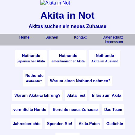
Akita in Not
Akitas suchen ein neues Zuhause
Home
Suchen
Kontakt
Datenschutz
Impressum
Nothunde
Nothunde
Nothunde
japanischer Akita
amerikanischer Akita
Akita im Ausland
Nothunde
Warum einen Nothund nehmen?
Akita-Mixe
Warum Akita-Erfahrung?
Akita Test
Infos zum Akita
vermittelte Hunde
Berichte neues Zuhause
Das Team
Jahresberichte
Spenden Sie!
Akita-Paten
Gedichte