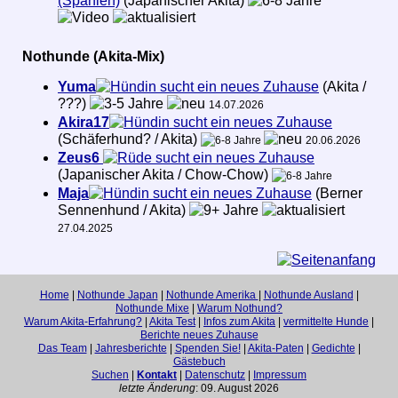
(Spanien)
(Japanischer Akita)
Nothunde (Akita-Mix)
Yuma
sucht ein neues Zuhause
(Akita /
???)
14.07.2026
Akira17
sucht ein neues Zuhause
(Schäferhund? / Akita)
20.06.2026
Zeus6
sucht ein neues Zuhause
(Japanischer Akita / Chow-Chow)
Maja
sucht ein neues Zuhause
(Berner
Sennenhund / Akita)
27.04.2025
Home
|
Nothunde Japan
|
Nothunde Amerika
|
Nothunde Ausland
|
Nothunde Mixe
|
Warum Nothund?
Warum Akita-Erfahrung?
|
Akita Test
|
Infos zum Akita
|
vermittelte Hunde
|
Berichte neues Zuhause
Das Team
|
Jahresberichte
|
Spenden Sie!
|
Akita-Paten
|
Gedichte
|
Gästebuch
Suchen
|
Kontakt
|
Datenschutz
|
Impressum
letzte Änderung
: 09. August 2026