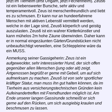
jetzt im Tierheim (erst Ungarn, jetzt Fechenheim). Zeus6
ist ein liebenswerter Bursche, sehr aktiv und
temperamentvoll. Zeus ist menschenfreundlich und liebt
es zu schmusen. Er kann nur an hundeerfahrene
Menschen mit aktiven Lebenstil vermittelt werden,
welche in der Lage sind, Zeus6 körperlich und geistig
auszulasten. Zeus6 ist ein wahrer Kletterkünstler und
kann mühelos 2m hohe Zäune überwinden. Daher kann
er in normal eingezäunten Gärten/Grundstücken nicht
unbeaufsichtigt verweilen, eine Schleppleine wäre da
ein MUSS.
Anmerkung seiner Gassigeherin:
Zeus ist ein
aufgeweckter, sehr interessierter Hund, der sich offen
gegenüber allen Menschen (jung oder alt) zeigt.
Artgenossen begrüßt er gerne mit Gebell, um auf sich
aufmerksam zu machen. Zeus6 ist von sehr sportlicher
kräftiger Statur, man muss ihn gut halten können, da im
Tierheim aus versicherungstechnischen Gründen kein
Aufeinandertreffen mit Fremdhunden möglich ist. Am
Ende unserer langen Gassirunde schmeißt er sich
gerne auf den Rücken, um sich ausgiebig kraulen und
beschmusen zu lassen.