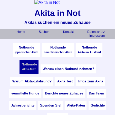
Akita in Not
Akitas suchen ein neues Zuhause
Home
Suchen
Kontakt
Datenschutz
Impressum
Nothunde
Nothunde
Nothunde
japanischer Akita
amerikanischer Akita
Akita im Ausland
Nothunde
Warum einen Nothund nehmen?
Akita-Mixe
Warum Akita-Erfahrung?
Akita Test
Infos zum Akita
vermittelte Hunde
Berichte neues Zuhause
Das Team
Jahresberichte
Spenden Sie!
Akita-Paten
Gedichte